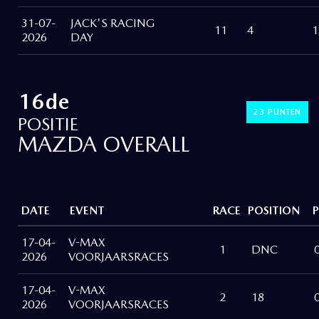
31-07-
JACK'S RACING
11
4
1
2026
DAY
16de
23 PUNTEN
POSITIE
MAZDA OVERALL
DATE
EVENT
RACE
POSITION
17-04-
V-MAX
1
DNC
2026
VOORJAARSRACES
17-04-
V-MAX
2
18
2026
VOORJAARSRACES