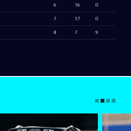
6
16
0
7
17
0
8
7
9