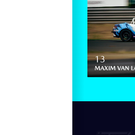
13
TDB RACING)
MAXIM VAN LA