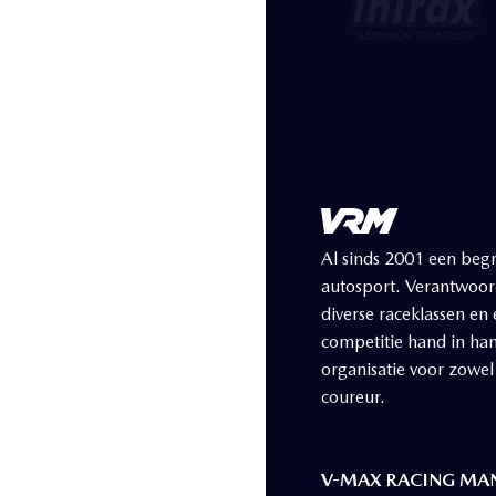
Al sinds 2001 een begr
autosport. Verantwoord
diverse raceklassen en
competitie hand in ha
organisatie voor zowel
coureur.
V-MAX RACING MAN