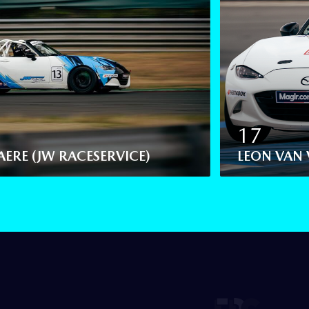
17
ERE (JW RACESERVICE)
LEON VAN 
Slide 2 of 4.