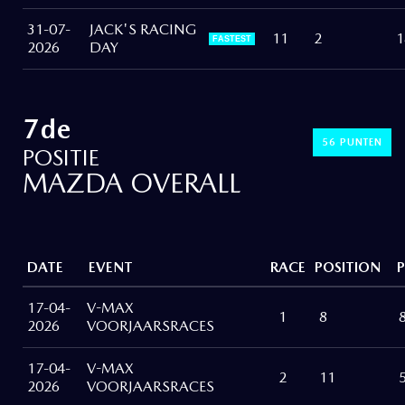
31-07-
JACK'S RACING
11
2
1
FASTEST
2026
DAY
7de
56 PUNTEN
POSITIE
MAZDA OVERALL
DATE
EVENT
RACE
POSITION
17-04-
V-MAX
1
8
2026
VOORJAARSRACES
17-04-
V-MAX
2
11
2026
VOORJAARSRACES