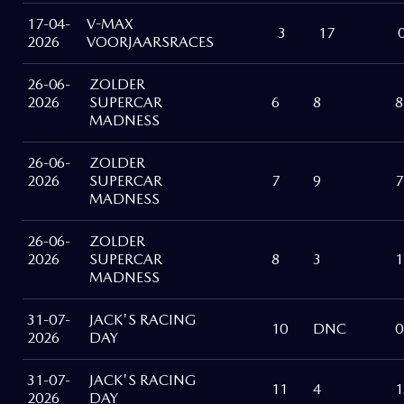
17-04-
V-MAX
3
17
2026
VOORJAARSRACES
26-06-
ZOLDER
2026
SUPERCAR
6
8
8
MADNESS
26-06-
ZOLDER
2026
SUPERCAR
7
9
7
MADNESS
26-06-
ZOLDER
2026
SUPERCAR
8
3
1
MADNESS
31-07-
JACK'S RACING
10
DNC
0
2026
DAY
31-07-
JACK'S RACING
11
4
1
2026
DAY