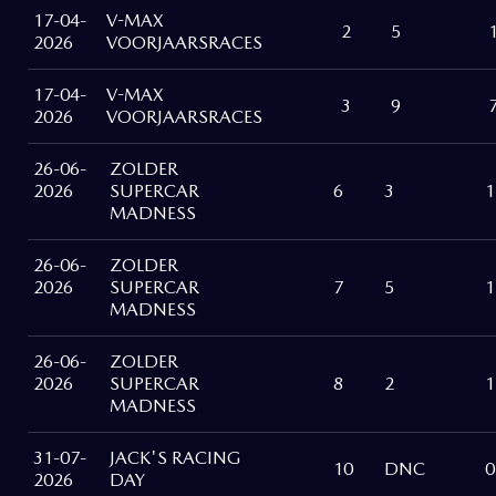
17-04-
V-MAX
2
5
2026
VOORJAARSRACES
17-04-
V-MAX
3
9
2026
VOORJAARSRACES
26-06-
ZOLDER
2026
SUPERCAR
6
3
1
MADNESS
26-06-
ZOLDER
2026
SUPERCAR
7
5
1
MADNESS
26-06-
ZOLDER
2026
SUPERCAR
8
2
1
MADNESS
31-07-
JACK'S RACING
10
DNC
0
2026
DAY