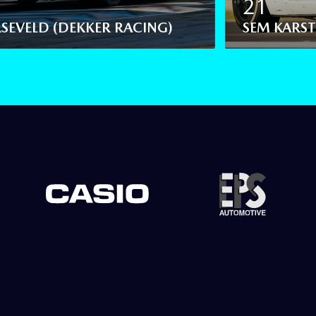
21
SEVELD (DEKKER RACING)
SEM KARS
Slide 2 of 4.
Slide 2 of 2.