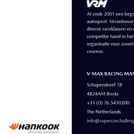
Al sinds 2001 een begr
autosport. Verantwoord
diverse raceklassen en
competitie hand in ha
organisatie voor zowel
coureur.
V-MAX RACING MAN
Schapendreef 78
4824AM Breda
+31 (0) 76 5430200
The Netherlands
info@supercarchalleng