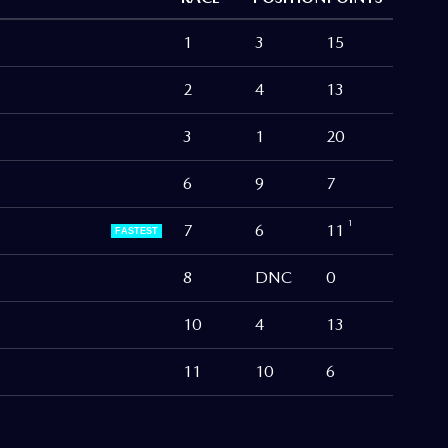
1
3
15
2
4
13
3
1
20
6
9
7
1
7
6
11
FASTEST
8
DNC
0
10
4
13
11
10
6