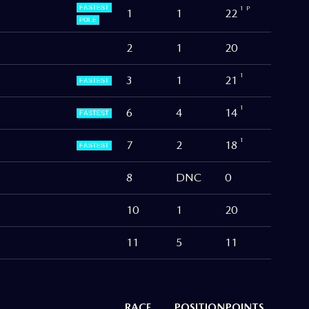
FASTEST
1
P
1
1
22
POLE
2
1
20
1
3
1
21
FASTEST
1
6
4
14
FASTEST
1
7
2
18
FASTEST
8
DNC
0
10
1
20
11
5
11
RACE
POSITION
POINTS