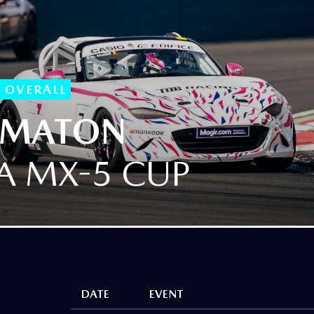
 OVERALL
 MATON
 MX-5 CUP
DATE
EVENT