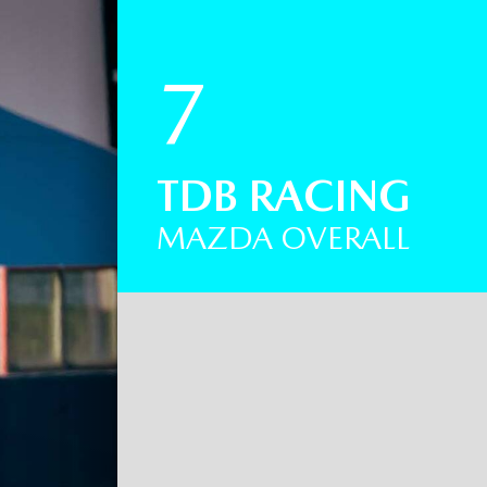
7
TDB RACING
MAZDA OVERALL