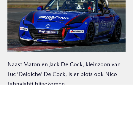
Naast Maton en Jack De Cock, kleinzoon van
Luc ‘Deldiche’ De Cock, is er plots ook Nico
Lahnalahti bijgekomen.
“Nico had vorig jaar al contact met ons, nadat
hij via de Finse karting overstapte naar de
Ginetta Junior en vervolgens met TDB op Spa
testreed. Slechts recentelijk kwamen zij zich